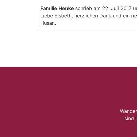
Familie Henke
schrieb am
22. Juli 2017
u
Liebe Elsbeth, herzlichen Dank und ein ri
Husar..
Wander
sind 